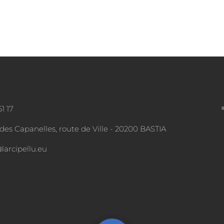
51 17
des Capanelles, route de Ville - 20200 BASTIA
larcipellu.eu