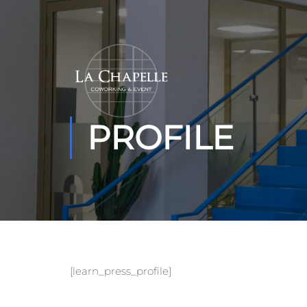
PROFILE
[learn_press_profile]